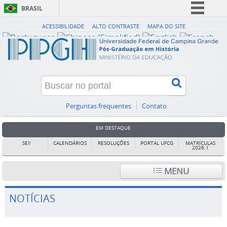
BRASIL
Simplifique!
ACESSIBILIDADE
ALTO CONTRASTE
MAPA DO SITE
Comunica BR
Participe
Acesso à informação
Legislação
Canais
Perguntas frequentes
Contato
EM DESTAQUE
SEI!
CALENDÁRIOS
RESOLUÇÕES
PORTAL UFCG
MATRÍCULAS
2026.1
MENU
NOTÍCIAS