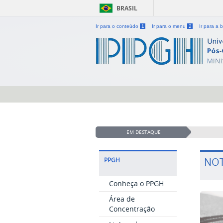
BRASIL
Ir para o conteúdo
1
Ir para o menu
2
Ir para a
EM DESTAQUE
NOT
PPGH
Conheça o PPGH
Área de
Concentração