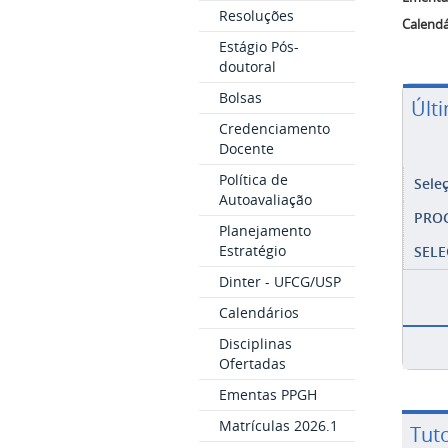
Resoluções
Calendá
Estágio Pós-
doutoral
Bolsas
Últ
Credenciamento
Docente
Política de
Sele
Autoavaliação
PRO
Planejamento
Estratégio
SELE
Dinter - UFCG/USP
Calendários
Disciplinas
Ofertadas
Ementas PPGH
Matrículas 2026.1
Tuto