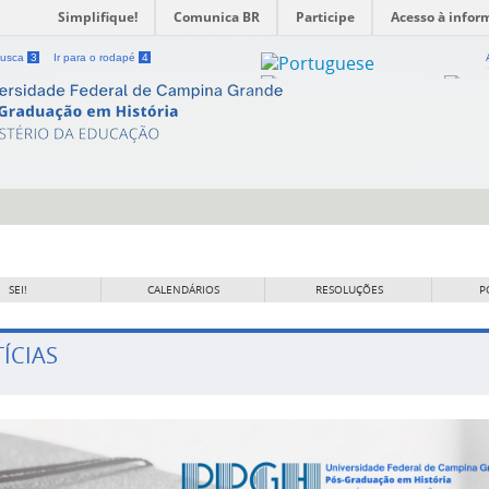
Simplifique!
Comunica BR
Participe
Acesso à infor
 busca
3
Ir para o rodapé
4
SEI!
CALENDÁRIOS
RESOLUÇÕES
P
ÍCIAS