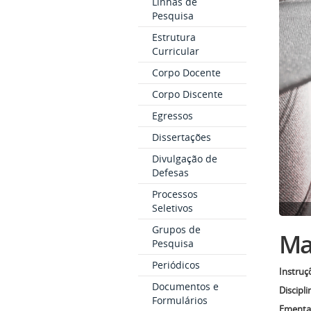
Linhas de
Pesquisa
Estrutura
Curricular
Corpo Docente
Corpo Discente
Egressos
Dissertações
Divulgação de
Defesas
Processos
Seletivos
Grupos de
Mat
Pesquisa
Periódicos
Instruç
Documentos e
Discipli
Formulários
Ementas