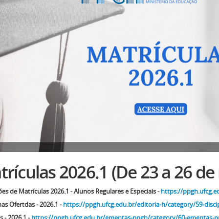
rículas 2026.1 (De 23 a 26 de
ões de Matrículas 2026.1 - Alunos Regulares e Especiais -
https://ppgh.ufcg.e
nas Ofertdas - 2026.1 -
https://ppgh.ufcg.edu.br/editoria-h/category/59-disci
 - 2026.1 -
https://ppgh.ufcg.edu.br/ementas-ppgh/category/60-ementas-p