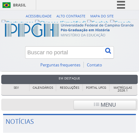
BRASIL
Simplifique!
ACESSIBILIDADE
ALTO CONTRASTE
MAPA DO SITE
Comunica BR
Participe
Acesso à informação
Legislação
Canais
Perguntas frequentes
Contato
EM DESTAQUE
SEI!
CALENDÁRIOS
RESOLUÇÕES
PORTAL UFCG
MATRÍCULAS
2026.1
MENU
NOTÍCIAS