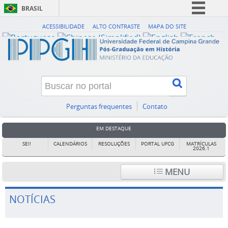
BRASIL
Simplifique!
ACESSIBILIDADE
ALTO CONTRASTE
MAPA DO SITE
Comunica BR
Participe
Acesso à informação
Legislação
Canais
Perguntas frequentes
Contato
EM DESTAQUE
SEI!
CALENDÁRIOS
RESOLUÇÕES
PORTAL UFCG
MATRÍCULAS
2026.1
MENU
NOTÍCIAS