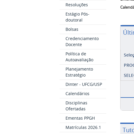
Resoluções
Calendá
Estágio Pós-
doutoral
Bolsas
Últ
Credenciamento
Docente
Política de
Sele
Autoavaliação
PRO
Planejamento
Estratégio
SELE
Dinter - UFCG/USP
Calendários
Disciplinas
Ofertadas
Ementas PPGH
Matrículas 2026.1
Tuto