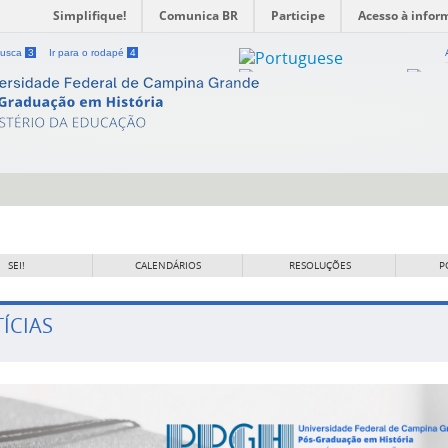
Simplifique!
Comunica BR
Participe
Acesso à infor
 busca
3
Ir para o rodapé
4
SEI!
CALENDÁRIOS
RESOLUÇÕES
P
ÍCIAS