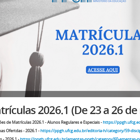
rículas 2026.1 (De 23 a 26 de
ões de Matrículas 2026.1 - Alunos Regulares e Especiais -
https://ppgh.ufcg.e
nas Ofertdas - 2026.1 -
https://ppgh.ufcg.edu.br/editoria-h/category/59-disci
 - 2026.1 -
https://ppgh.ufcg.edu.br/ementas-ppgh/category/60-ementas-p