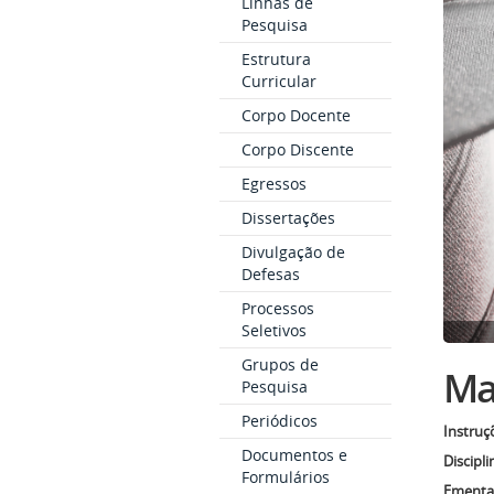
Linhas de
Pesquisa
Estrutura
Curricular
Corpo Docente
Corpo Discente
Egressos
Dissertações
Divulgação de
Defesas
Processos
Seletivos
Grupos de
Mat
Pesquisa
Periódicos
Instruç
Documentos e
Discipli
Formulários
Ementas