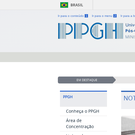
BRASIL
Ir para o conteúdo
1
Ir para o menu
2
Ir para a
EM DESTAQUE
NOT
PPGH
Conheça o PPGH
Área de
Concentração