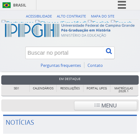
BRASIL
Simplifique!
ACESSIBILIDADE
ALTO CONTRASTE
MAPA DO SITE
Comunica BR
Participe
Acesso à informação
Legislação
Canais
Perguntas frequentes
Contato
EM DESTAQUE
SEI!
CALENDÁRIOS
RESOLUÇÕES
PORTAL UFCG
MATRÍCULAS
2026.1
MENU
NOTÍCIAS