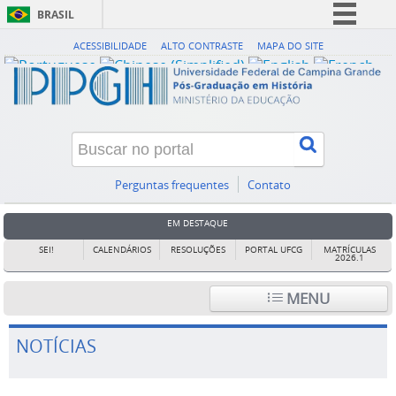
BRASIL
Simplifique!
ACESSIBILIDADE
ALTO CONTRASTE
MAPA DO SITE
Comunica BR
Participe
Acesso à informação
Legislação
Canais
Perguntas frequentes
Contato
EM DESTAQUE
SEI!
CALENDÁRIOS
RESOLUÇÕES
PORTAL UFCG
MATRÍCULAS
2026.1
MENU
NOTÍCIAS