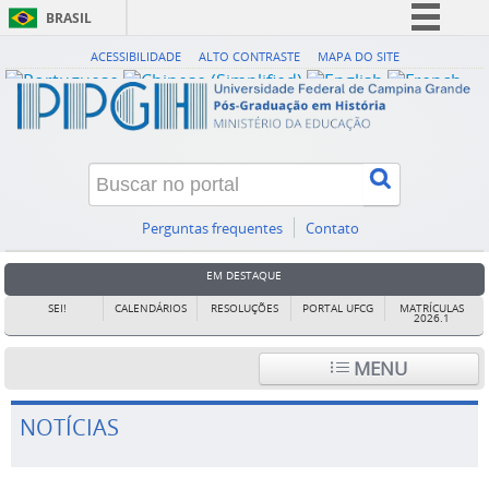
BRASIL
Simplifique!
ACESSIBILIDADE
ALTO CONTRASTE
MAPA DO SITE
Comunica BR
Participe
Acesso à informação
Legislação
Canais
Perguntas frequentes
Contato
EM DESTAQUE
SEI!
CALENDÁRIOS
RESOLUÇÕES
PORTAL UFCG
MATRÍCULAS
2026.1
MENU
NOTÍCIAS