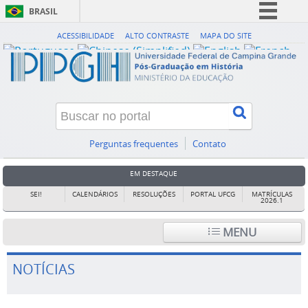
BRASIL
Simplifique!
ACESSIBILIDADE
ALTO CONTRASTE
MAPA DO SITE
Comunica BR
Participe
Acesso à informação
Legislação
Canais
Perguntas frequentes
Contato
EM DESTAQUE
SEI!
CALENDÁRIOS
RESOLUÇÕES
PORTAL UFCG
MATRÍCULAS
2026.1
MENU
NOTÍCIAS