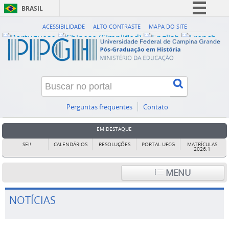
BRASIL
Simplifique!
ACESSIBILIDADE
ALTO CONTRASTE
MAPA DO SITE
Comunica BR
Participe
Acesso à informação
Legislação
Canais
Perguntas frequentes
Contato
EM DESTAQUE
SEI!
CALENDÁRIOS
RESOLUÇÕES
PORTAL UFCG
MATRÍCULAS
2026.1
MENU
NOTÍCIAS