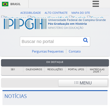
BRASIL
Simplifique!
ACESSIBILIDADE
ALTO CONTRASTE
MAPA DO SITE
Comunica BR
Participe
Acesso à informação
Legislação
Canais
Perguntas frequentes
Contato
EM DESTAQUE
SEI!
CALENDÁRIOS
RESOLUÇÕES
PORTAL UFCG
MATRÍCULAS
2026.1
MENU
NOTÍCIAS