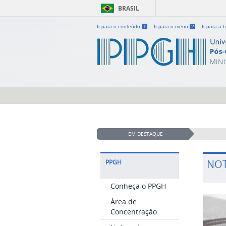
BRASIL
Ir para o conteúdo
1
Ir para o menu
2
Ir para a
EM DESTAQUE
NOT
PPGH
Conheça o PPGH
Área de
Concentração