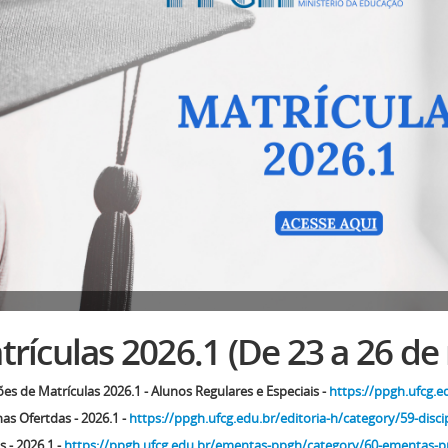
rículas 2026.1 (De 23 a 26 de
ões de Matrículas 2026.1 - Alunos Regulares e Especiais -
https://ppgh.ufcg.e
nas Ofertdas - 2026.1 -
https://ppgh.ufcg.edu.br/editoria-h/category/59-disci
 - 2026.1 -
https://ppgh.ufcg.edu.br/ementas-ppgh/category/60-ementas-p