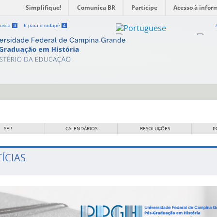
Simplifique!
Comunica BR
Participe
Acesso à infor
 busca
3
Ir para o rodapé
4
SEI!
CALENDÁRIOS
RESOLUÇÕES
P
ÍCIAS