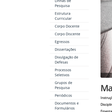
Linhas de
Pesquisa
Estrutura
Curricular
Corpo Docente
Corpo Discente
Egressos
Dissertações
Divulgação de
Defesas
Processos
Seletivos
Grupos de
Mat
Pesquisa
Periódicos
Instruç
Documentos e
Discipli
Formulários
Ementas