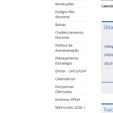
Resoluções
Calendá
Estágio Pós-
doutoral
Bolsas
Últ
Credenciamento
Docente
Política de
Sele
Autoavaliação
PRO
Planejamento
Estratégio
SELE
Dinter - UFCG/USP
Calendários
Disciplinas
Ofertadas
Ementas PPGH
Matrículas 2026.1
Tuto