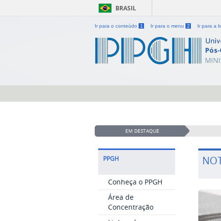
BRASIL
Ir para o conteúdo
1
Ir para o menu
2
Ir para a
EM DESTAQUE
NOT
PPGH
Conheça o PPGH
Área de
Concentração