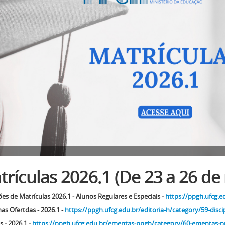
rículas 2026.1 (De 23 a 26 de
ões de Matrículas 2026.1 - Alunos Regulares e Especiais -
https://ppgh.ufcg.e
nas Ofertdas - 2026.1 -
https://ppgh.ufcg.edu.br/editoria-h/category/59-disci
 - 2026.1 -
https://ppgh.ufcg.edu.br/ementas-ppgh/category/60-ementas-p