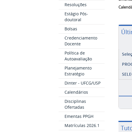
Resoluções
Calendá
Estágio Pós-
doutoral
Bolsas
Últ
Credenciamento
Docente
Política de
Sele
Autoavaliação
PRO
Planejamento
Estratégio
SELE
Dinter - UFCG/USP
Calendários
Disciplinas
Ofertadas
Ementas PPGH
Matrículas 2026.1
Tuto