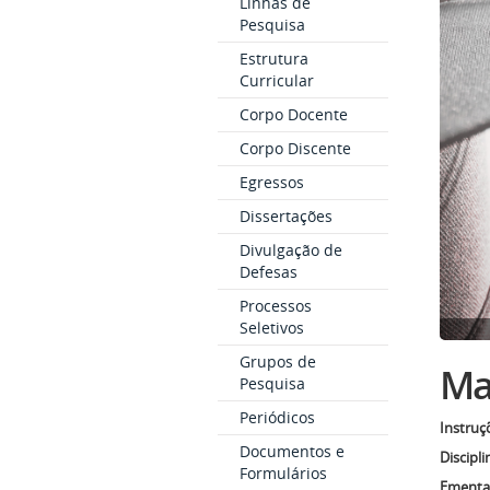
Linhas de
Pesquisa
Estrutura
Curricular
Corpo Docente
Corpo Discente
Egressos
Dissertações
Divulgação de
Defesas
Processos
Seletivos
Grupos de
Mat
Pesquisa
Periódicos
Instruç
Documentos e
Discipli
Formulários
Ementas