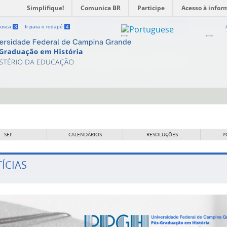
Simplifique!
Comunica BR
Participe
Acesso à infor
 busca
3
Ir para o rodapé
4
SEI!
CALENDÁRIOS
RESOLUÇÕES
P
ÍCIAS