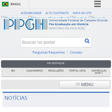
BRASIL
Simplifique!
ACESSIBILIDADE
ALTO CONTRASTE
MAPA DO SITE
Comunica BR
Participe
Acesso à informação
Legislação
Canais
Perguntas frequentes
Contato
EM DESTAQUE
SEI!
CALENDÁRIOS
RESOLUÇÕES
PORTAL UFCG
MATRÍCULAS
2026.1
MENU
NOTÍCIAS