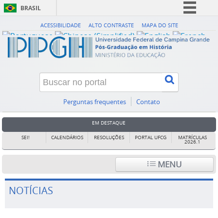
BRASIL
Simplifique!
ACESSIBILIDADE
ALTO CONTRASTE
MAPA DO SITE
Comunica BR
Participe
Acesso à informação
Legislação
Canais
Perguntas frequentes
Contato
EM DESTAQUE
SEI!
CALENDÁRIOS
RESOLUÇÕES
PORTAL UFCG
MATRÍCULAS
2026.1
MENU
NOTÍCIAS