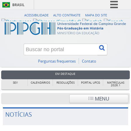
BRASIL
Simplifique!
ACESSIBILIDADE
ALTO CONTRASTE
MAPA DO SITE
Comunica BR
Participe
Acesso à informação
Legislação
Canais
Perguntas frequentes
Contato
EM DESTAQUE
SEI!
CALENDÁRIOS
RESOLUÇÕES
PORTAL UFCG
MATRÍCULAS
2026.1
MENU
NOTÍCIAS