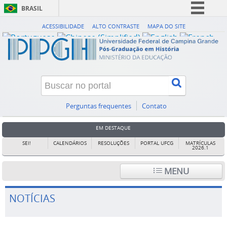
BRASIL
Simplifique!
ACESSIBILIDADE
ALTO CONTRASTE
MAPA DO SITE
Comunica BR
Participe
Acesso à informação
Legislação
Canais
Perguntas frequentes
Contato
EM DESTAQUE
SEI!
CALENDÁRIOS
RESOLUÇÕES
PORTAL UFCG
MATRÍCULAS
2026.1
MENU
NOTÍCIAS