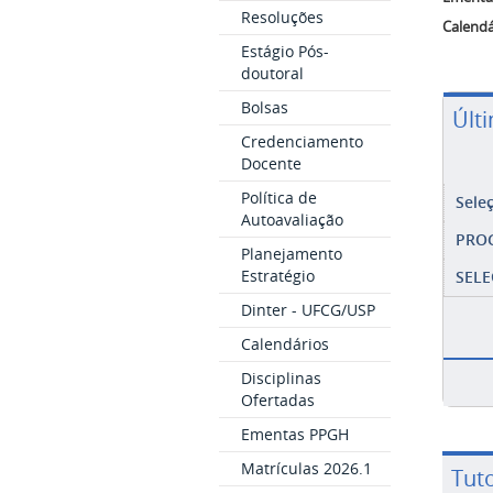
Resoluções
Calendá
Estágio Pós-
doutoral
Bolsas
Últ
Credenciamento
Docente
Política de
Sele
Autoavaliação
PRO
Planejamento
Estratégio
SELE
Dinter - UFCG/USP
Calendários
Disciplinas
Ofertadas
Ementas PPGH
Matrículas 2026.1
Tuto