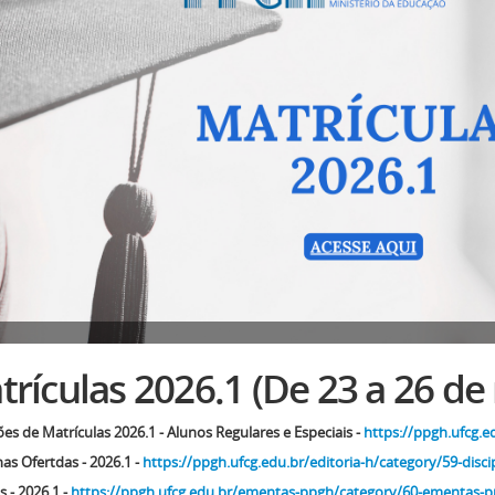
rículas 2026.1 (De 23 a 26 de
ões de Matrículas 2026.1 - Alunos Regulares e Especiais -
https://ppgh.ufcg.e
nas Ofertdas - 2026.1 -
https://ppgh.ufcg.edu.br/editoria-h/category/59-disci
 - 2026.1 -
https://ppgh.ufcg.edu.br/ementas-ppgh/category/60-ementas-p