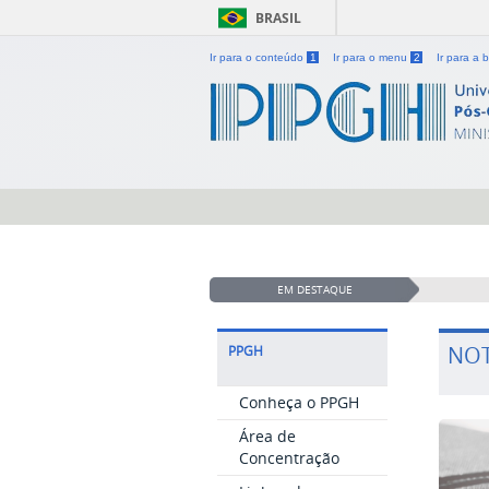
BRASIL
Ir para o conteúdo
1
Ir para o menu
2
Ir para a
EM DESTAQUE
NOT
PPGH
Conheça o PPGH
Área de
Concentração