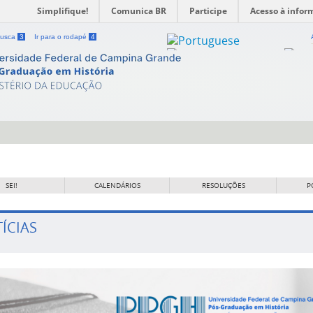
Simplifique!
Comunica BR
Participe
Acesso à infor
 busca
3
Ir para o rodapé
4
SEI!
CALENDÁRIOS
RESOLUÇÕES
P
ÍCIAS