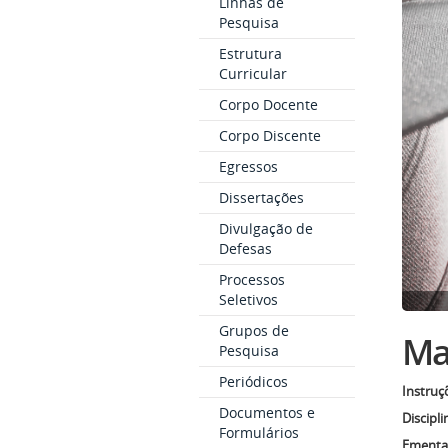
Linhas de
Pesquisa
Estrutura
Curricular
Corpo Docente
Corpo Discente
Egressos
Dissertações
Divulgação de
Defesas
Processos
Seletivos
Grupos de
Mat
Pesquisa
Periódicos
Instruç
Documentos e
Discipli
Formulários
Ementas