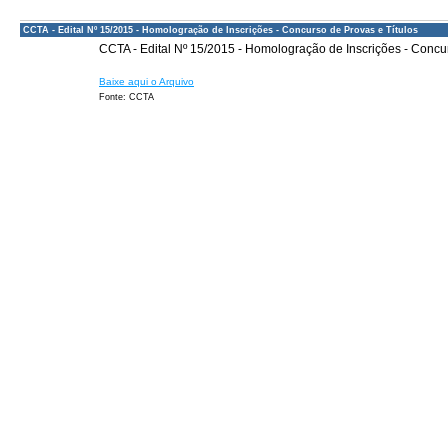
CCTA - Edital Nº 15/2015 - Homologração de Inscrições - Concurso de Provas e Títulos
CCTA - Edital Nº 15/2015 - Homologração de Inscrições -
Concur
Baixe aqui o Arquivo
Fonte: CCTA