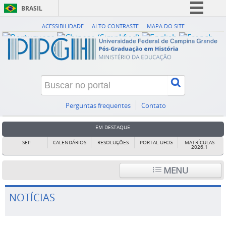
BRASIL
Simplifique!
ACESSIBILIDADE
ALTO CONTRASTE
MAPA DO SITE
Comunica BR
Participe
Acesso à informação
Legislação
Canais
Perguntas frequentes
Contato
EM DESTAQUE
SEI!
CALENDÁRIOS
RESOLUÇÕES
PORTAL UFCG
MATRÍCULAS
2026.1
MENU
NOTÍCIAS