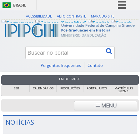
BRASIL
Simplifique!
ACESSIBILIDADE
ALTO CONTRASTE
MAPA DO SITE
Comunica BR
Participe
Acesso à informação
Legislação
Canais
Perguntas frequentes
Contato
EM DESTAQUE
SEI!
CALENDÁRIOS
RESOLUÇÕES
PORTAL UFCG
MATRÍCULAS
2026.1
MENU
NOTÍCIAS