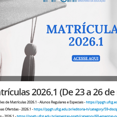
rículas 2026.1 (De 23 a 26 de
ões de Matrículas 2026.1 - Alunos Regulares e Especiais -
https://ppgh.ufcg.e
nas Ofertdas - 2026.1 -
https://ppgh.ufcg.edu.br/editoria-h/category/59-disci
 - 2026.1 -
https://ppgh.ufcg.edu.br/ementas-ppgh/category/60-ementas-p