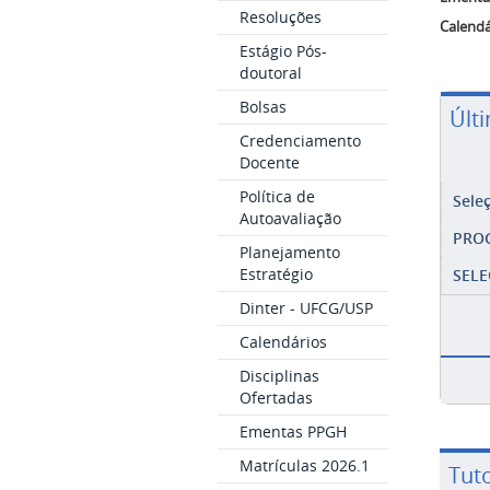
Resoluções
Calendá
Estágio Pós-
doutoral
Bolsas
Últ
Credenciamento
Docente
Política de
Sele
Autoavaliação
PRO
Planejamento
Estratégio
SELE
Dinter - UFCG/USP
Calendários
Disciplinas
Ofertadas
Ementas PPGH
Matrículas 2026.1
Tuto