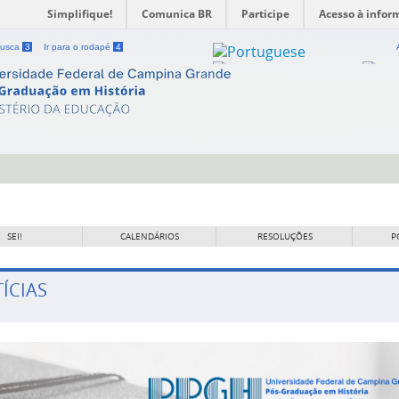
Simplifique!
Comunica BR
Participe
Acesso à infor
 busca
3
Ir para o rodapé
4
SEI!
CALENDÁRIOS
RESOLUÇÕES
P
ÍCIAS