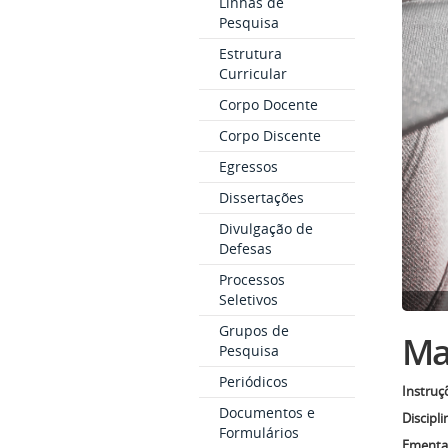
Linhas de
Pesquisa
Estrutura
Curricular
Corpo Docente
Corpo Discente
Egressos
Dissertações
Divulgação de
Defesas
Processos
Seletivos
Grupos de
Mat
Pesquisa
Periódicos
Instruç
Documentos e
Discipli
Formulários
Ementas