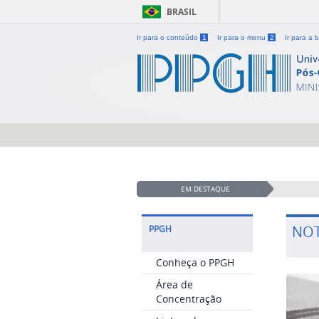
BRASIL
Ir para o conteúdo
1
Ir para o menu
2
Ir para a
EM DESTAQUE
NOT
PPGH
Conheça o PPGH
Área de
Concentração