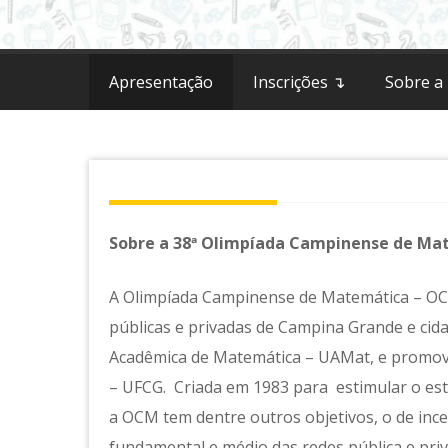
Matemátic
Apresentação
Inscrições ↴
Sobre a
Sobre a 38ª Olimpíada Campinense de Ma
A Olimpíada Campinense de Matemática – OCM
públicas e privadas de Campina Grande e cida
Acadêmica de Matemática – UAMat, e promov
– UFCG. Criada em 1983 para estimular o estu
a OCM tem dentre outros objetivos, o de ince
fundamental e médio das redes pública e priv