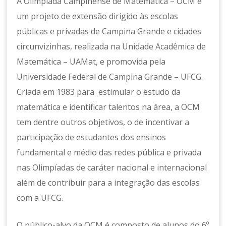
n
A Olimpíada Campinense de Matemática – OCM é
s
um projeto de extensão dirigido às escolas
e
públicas e privadas de Campina Grande e cidades
d
e
circunvizinhas, realizada na Unidade Acadêmica de
M
Matemática – UAMat, e promovida pela
at
Universidade Federal de Campina Grande – UFCG.
e
Criada em 1983 para estimular o estudo da
m
át
matemática e identificar talentos na área, a OCM
ic
tem dentre outros objetivos, o de incentivar a
a
participação de estudantes dos ensinos
fundamental e médio das redes pública e privada
nas Olimpíadas de caráter nacional e internacional
além de contribuir para a integração das escolas
com a UFCG.
O público-alvo da OCM é composto de alunos do 6º