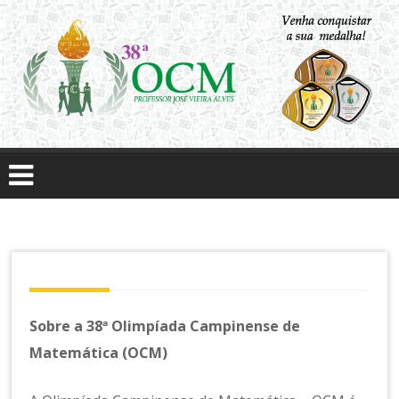
Skip
to
content
O
li
m
pí
a
d
a
C
a
m
Sobre a 38ª Olimpíada Campinense de
pi
n
Matemática (OCM)
e