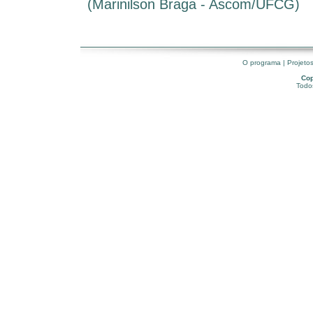
(Marinilson Braga - Ascom/UFCG)
O programa
|
Projeto
Cop
Todos