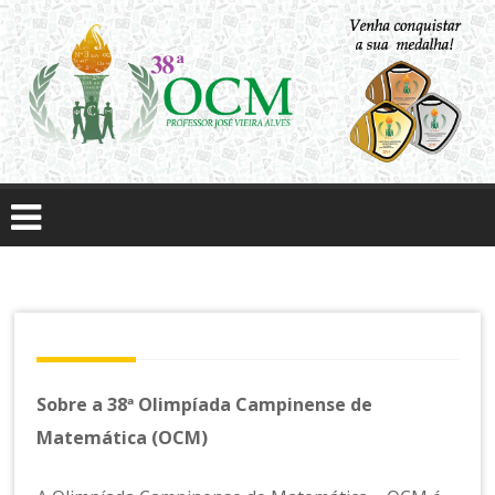
Skip
to
content
O
li
m
pí
a
d
a
C
a
m
Sobre a 38ª Olimpíada Campinense de
pi
n
Matemática (OCM)
e