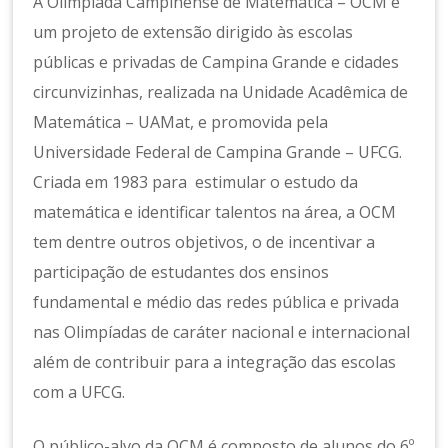
n
A Olimpíada Campinense de Matemática – OCM é
s
um projeto de extensão dirigido às escolas
e
públicas e privadas de Campina Grande e cidades
d
e
circunvizinhas, realizada na Unidade Acadêmica de
M
Matemática – UAMat, e promovida pela
at
Universidade Federal de Campina Grande – UFCG.
e
Criada em 1983 para estimular o estudo da
m
át
matemática e identificar talentos na área, a OCM
ic
tem dentre outros objetivos, o de incentivar a
a
participação de estudantes dos ensinos
fundamental e médio das redes pública e privada
nas Olimpíadas de caráter nacional e internacional
além de contribuir para a integração das escolas
com a UFCG.
O público-alvo da OCM é composto de alunos do 6º